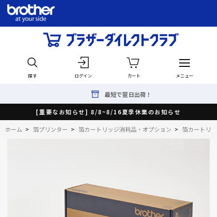
探す
ログイン
カート
メニュー
最短で翌日出荷！
[重要なお知らせ] 8/8~8/16夏季休業のお知らせ
ホーム
>
箔プリンター
>
箔カートリッジ消耗品・オプション
>
箔カートリッ