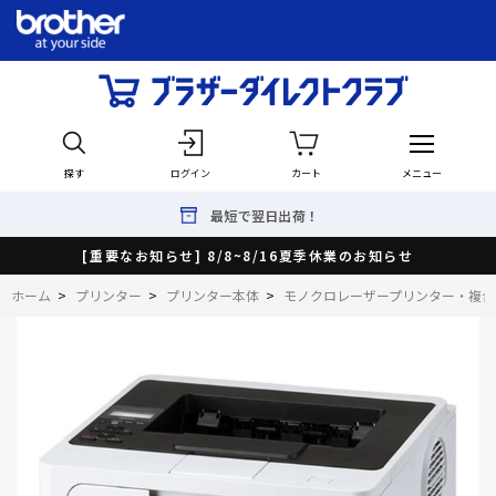
探す
ログイン
カート
メニュー
最短で翌日出荷！
[重要なお知らせ] 8/8~8/16夏季休業のお知らせ
ホーム
>
プリンター
>
プリンター本体
>
モノクロレーザープリンター・複合