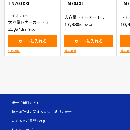
TN70JXXL
TN70JXL
TN7
サイズ：1本
大容量トナーカートリッ
トナ
ジ
大容量トナーカートリッ
17,380
10,
ジ
21,670
カートに入れる
カートに入れる
対応機種
対応機種
対応機
総合ご利用ガイド
特定商取引に関する法律に基づく表示
よくあるご質問(FAQ)
サイトマップ