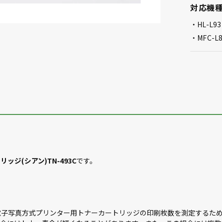
対応機
HL-L9
MFC-L
ッジ(シアン)TN-493C
です。
）規格（カラー電子写真方式プリンター用トナーカートリッジの印刷枚数を測定