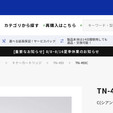
カテゴリから探す
再購入はこちら
製品本体は14日間使用しても
選べる延長保証！サービスパック
返品・交換可能！
[重要なお知らせ] 8/8~8/16夏季休業のお知らせ
ン
>
トナーカートリッジ
>
TN-493
>
TN-493C
TN-
C(シア