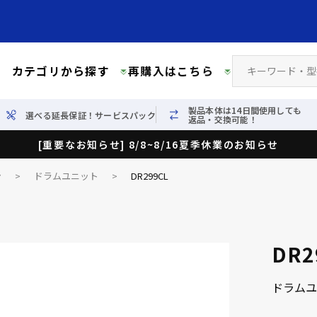
カテゴリから探す
再購入はこちら
製品本体は14日間使用しても
選べる延長保証！サービスパック
返品・交換可能！
[重要なお知らせ] 8/8~8/16夏季休業のお知らせ
ン
>
ドラムユニット
>
DR299CL
DR2
ドラムユ