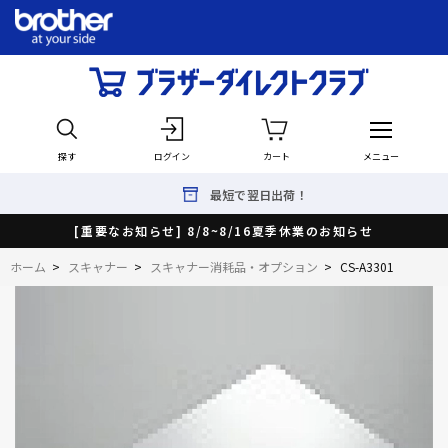
探す
ログイン
カート
メニュー
最短で翌日出荷！
[重要なお知らせ] 8/8~8/16夏季休業のお知らせ
ホーム
>
スキャナー
>
スキャナー消耗品・オプション
>
CS-A3301