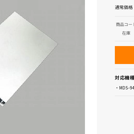
通常価格
商品コー
在庫
対応機
MDS-9