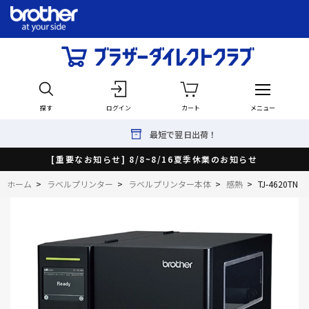
探す
ログイン
カート
メニュー
最短で翌日出荷！
[重要なお知らせ] 8/8~8/16夏季休業のお知らせ
ホーム
>
ラベルプリンター
>
ラベルプリンター本体
>
感熱
>
TJ-4620TN