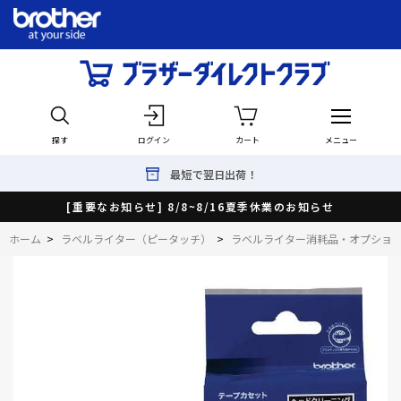
探す
ログイン
カート
メニュー
最短で翌日出荷！
[重要なお知らせ] 8/8~8/16夏季休業のお知らせ
ホーム
>
ラベルライター（ピータッチ）
>
ラベルライター消耗品・オプショ