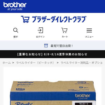
探す
ログイン
カート
メニュー
最短で翌日出荷！
[重要なお知らせ] 8/8~8/16夏季休業のお知らせ
ホーム
>
ラベルライター（ピータッチ）
>
ラベルライター消耗品・オプショ