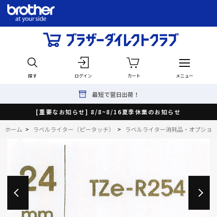
探す
ログイン
カート
メニュー
最短で翌日出荷！
[重要なお知らせ] 8/8~8/16夏季休業のお知らせ
ホーム
>
ラベルライター（ピータッチ）
>
ラベルライター消耗品・オプショ