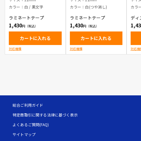
し) / 黒文字
ワイ
カラー：白 / 黒文字
カラー：白(つや消し)
カラ
ラミネートテープ
ラミネートテープ
ディ
1,430
1,430
1,4
カートに入れる
カートに入れる
対応機種
対応機種
対応機
総合ご利用ガイド
特定商取引に関する法律に基づく表示
よくあるご質問(FAQ)
サイトマップ