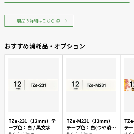
製品の詳細はこちら
おすすめ消耗品・オプション
TZe-231（12mm）テ
TZe-M231（12mm）
TZ
ープ色：白 / 黒文字
テープ色：白(つや消
テー
サイズ：12mm
サイズ：12mm
サイズ