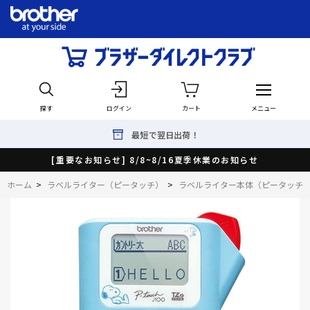
探す
ログイン
カート
メニュー
最短で翌日出荷！
[重要なお知らせ] 8/8~8/16夏季休業のお知らせ
ホーム
>
ラベルライター（ピータッチ）
>
ラベルライター本体（ピータッチ