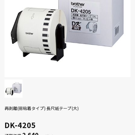
再剥離(弱粘着タイプ) 長尺紙テープ(大)
DK-4205
2,640