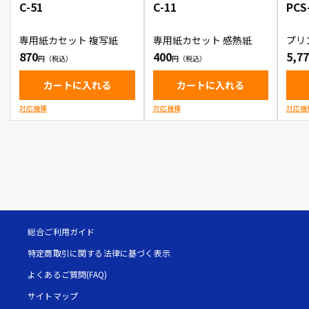
C-51
C-11
PCS
専用紙カセット 複写紙
専用紙カセット 感熱紙
プリ
モデル
870
400
5,7
カートに入れる
カートに入れる
対応機種
対応機種
対応機
総合ご利用ガイド
特定商取引に関する法律に基づく表示
よくあるご質問(FAQ)
サイトマップ