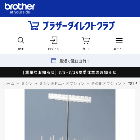
探す
ログイン
カート
メニュー
最短で翌日出荷！
[重要なお知らせ] 8/8~8/16夏季休業のお知らせ
ホーム
>
ミシン
>
ミシン消耗品・オプション
>
その他オプション
>
TS1