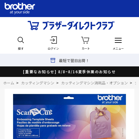
探す
ログイン
カート
メニュー
最短で翌日出荷！
[重要なお知らせ] 8/8~8/16夏季休業のお知らせ
ホーム
>
カッティングマシン
>
カッティングマシン消耗品・オプション
>
シ