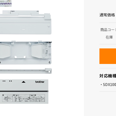
通常価格
商品コー
在庫
対応機
SDX10