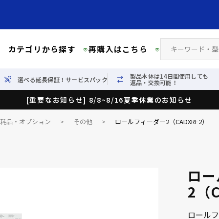
カテゴリから探す
再購入はこちら
製品本体は14日間使用しても
選べる延長保証！サービスパック
返品・交換可能！
[重要なお知らせ] 8/8~8/16夏季休業のお知らせ
消耗品・オプション
>
その他
>
ロールフィーダー2（CADXRF2）
ロー
2（C
ロールフ