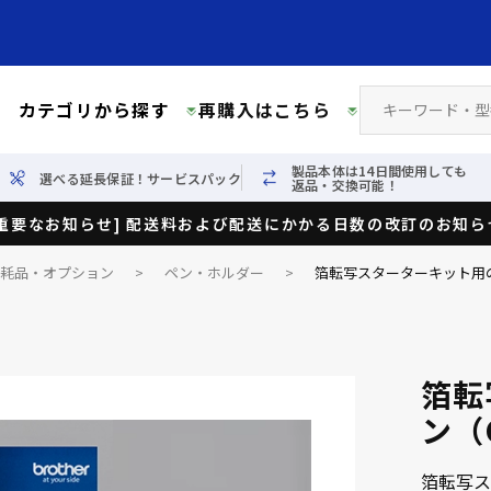
カテゴリから探す
再購入はこちら
製品本体は14日間使用しても
選べる延長保証！サービスパック
返品・交換可能！
[重要なお知らせ] 配送料および配送にかかる日数の改訂のお知ら
消耗品・オプション
>
ペン・ホルダー
>
箔転写スターターキット用の
箔転
ン（
箔転写ス