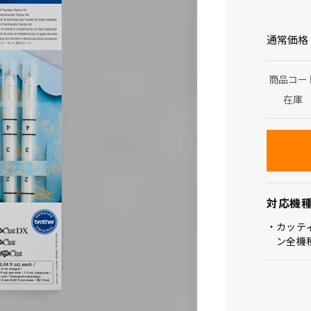
通常価格
商品コー
在庫
対応機
カッテ
ン全機