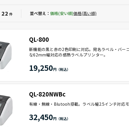
22
：
並べ替え：
価格(安い順)
価格(高い順)
件
QL-800
新機能の黒と赤の2色印刷に対応。宛名ラベル・バー
な62mm幅対応の感熱ラベルプリンター。
19,250
QL-820NWBc
有線・無線・Blutooh搭載。ラベル幅2.5インチ対応
32,450