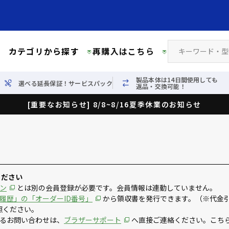
カテゴリから探す
再購入はこちら
製品本体は14日間使用しても
選べる延長保証！サービスパック
返品・交換可能！
[重要なお知らせ] 8/8~8/16夏季休業のお知らせ
ください
ン
とは別の会員登録が必要です。会員情報は連動していません。
履歴」の「オーダーID番号」
から領収書を発行できます。（※代金
照ください。
るお問い合わせは、
ブラザーサポート
へ直接ご連絡ください。こち