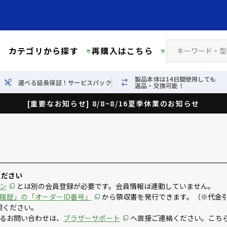
カテゴリから探す
再購入はこちら
製品本体は14日間使用しても
選べる延長保証！サービスパック
返品・交換可能！
[重要なお知らせ] 8/8~8/16夏季休業のお知らせ
ください
ン
とは別の会員登録が必要です。会員情報は連動していません。
履歴」の「オーダーID番号」
から領収書を発行できます。（※代金
照ください。
るお問い合わせは、
ブラザーサポート
へ直接ご連絡ください。こち