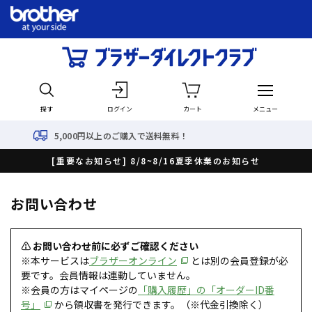
探す
ログイン
カート
メニュー
5,000円以上のご購入で送料無料！
[重要なお知らせ] 8/8~8/16夏季休業のお知らせ
お問い合わせ
⚠ お問い合わせ前に必ずご確認ください
※本サービスは
ブラザーオンライン
とは別の会員登録が必
要です。会員情報は連動していません。
※会員の方はマイページの
「購入履歴」の「オーダーID番
号」
から領収書を発行できます。（※代金引換除く）