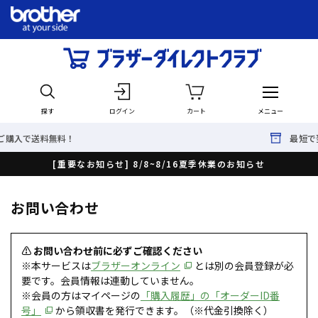
探す
ログイン
カート
メニュー
料！
最短で翌日出荷！
[重要なお知らせ] 8/8~8/16夏季休業のお知らせ
お問い合わせ
⚠ お問い合わせ前に必ずご確認ください
※本サービスは
ブラザーオンライン
とは別の会員登録が必
要です。会員情報は連動していません。
※会員の方はマイページの
「購入履歴」の「オーダーID番
号」
から領収書を発行できます。（※代金引換除く）