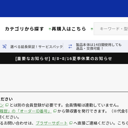
カテゴリから探す
再購入はこちら
製品本体は14日間使用しても
選べる延長保証！サービスパック
返品・交換可能！
[重要なお知らせ] 8/8~8/16夏季休業のお知らせ
ください
ン
とは別の会員登録が必要です。会員情報は連動していません。
履歴」の「オーダーID番号」
から領収書を発行できます。（※代金
照ください。
るお問い合わせは、
ブラザーサポート
へ直接ご連絡ください。こち