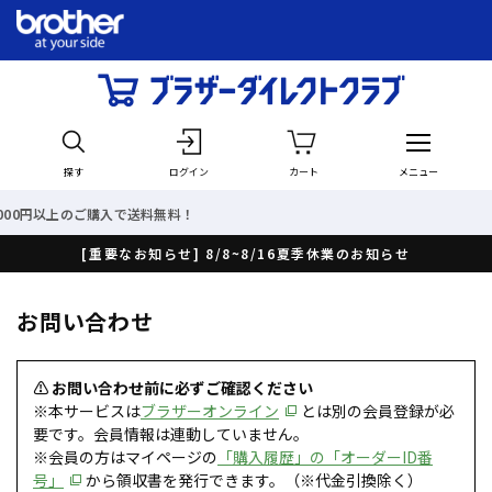
探す
ログイン
カート
メニュー
購入で送料無料！
最短で翌
[重要なお知らせ] 8/8~8/16夏季休業のお知らせ
お問い合わせ
⚠ お問い合わせ前に必ずご確認ください
※本サービスは
ブラザーオンライン
とは別の会員登録が必
要です。会員情報は連動していません。
※会員の方はマイページの
「購入履歴」の「オーダーID番
号」
から領収書を発行できます。（※代金引換除く）