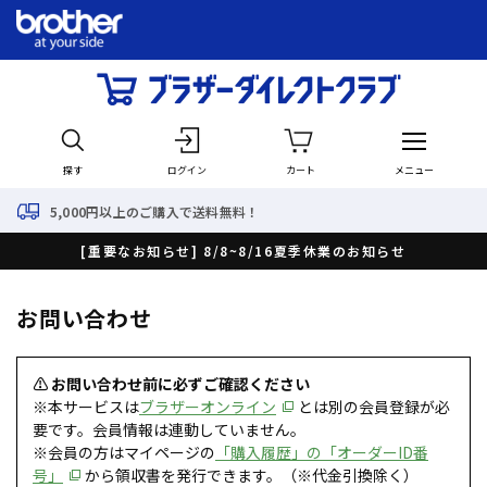
探す
ログイン
カート
メニュー
00円以上のご購入で送料無料！
[重要なお知らせ] 8/8~8/16夏季休業のお知らせ
お問い合わせ
⚠ お問い合わせ前に必ずご確認ください
※本サービスは
ブラザーオンライン
とは別の会員登録が必
要です。会員情報は連動していません。
※会員の方はマイページの
「購入履歴」の「オーダーID番
号」
から領収書を発行できます。（※代金引換除く）