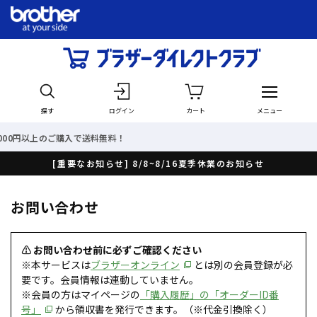
探す
ログイン
カート
メニュー
入で送料無料！
最短で翌日
[重要なお知らせ] 8/8~8/16夏季休業のお知らせ
お問い合わせ
⚠ お問い合わせ前に必ずご確認ください
※本サービスは
ブラザーオンライン
とは別の会員登録が必
要です。会員情報は連動していません。
※会員の方はマイページの
「購入履歴」の「オーダーID番
号」
から領収書を発行できます。（※代金引換除く）