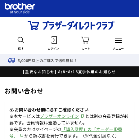
探す
ログイン
カート
メニュー
000円以上のご購入で送料無料！
[重要なお知らせ] 8/8~8/16夏季休業のお知らせ
お問い合わせ
⚠ お問い合わせ前に必ずご確認ください
※本サービスは
ブラザーオンライン
とは別の会員登録が必
要です。会員情報は連動していません。
※会員の方はマイページの
「購入履歴」の「オーダーID番
号」
から領収書を発行できます。（※代金引換除く）