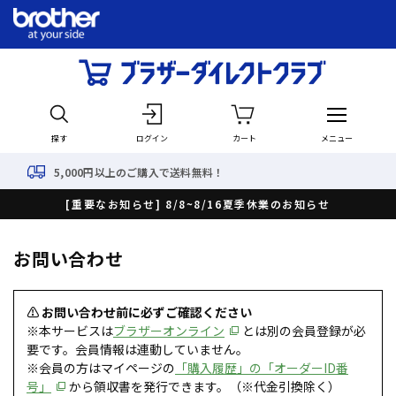
探す
ログイン
カート
メニュー
000円以上のご購入で送料無料！
[重要なお知らせ] 8/8~8/16夏季休業のお知らせ
お問い合わせ
⚠ お問い合わせ前に必ずご確認ください
※本サービスは
ブラザーオンライン
とは別の会員登録が必
要です。会員情報は連動していません。
※会員の方はマイページの
「購入履歴」の「オーダーID番
号」
から領収書を発行できます。（※代金引換除く）