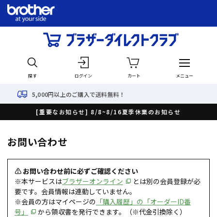
探す
ログイン
カート
メニュー
000円以上のご購入で送料無料！
[重要なお知らせ] 8/8~8/16夏季休業のお知らせ
お問い合わせ
⚠ お問い合わせ前に必ずご確認ください
※本サービスは
ブラザーオンライン
とは別の会員登録が必
要です。会員情報は連動していません。
※会員の方はマイページの
「購入履歴」の「オーダーID番
号」
から領収書を発行できます。（※代金引換除く）