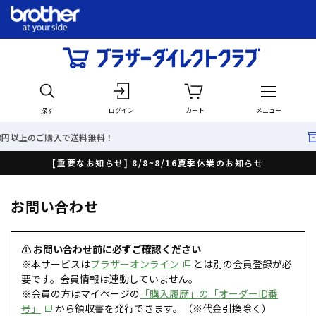
探す
ログイン
カート
メニュー
入で送料無料！
最短で翌日出
[重要なお知らせ] 8/8~8/16夏季休業のお知らせ
お問い合わせ
⚠ お問い合わせ前に必ずご確認ください
※本サービスは
ブラザーオンライン
とは別の会員登録が必
要です。会員情報は連動していません。
※会員の方はマイページの
「購入履歴」の「オーダーID番
号」
から領収書を発行できます。（※代金引換除く）