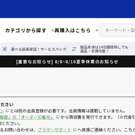
カテゴリから探す
再購入はこちら
製品本体は14日間使用しても
選べる延長保証！サービスパック
返品・交換可能！
[重要なお知らせ] 8/8~8/16夏季休業のお知らせ
ください
ン
とは別の会員登録が必要です。会員情報は連動していません。
履歴」の「オーダーID番号」
から領収書を発行できます。（※代金
照ください。
るお問い合わせは、
ブラザーサポート
へ直接ご連絡ください。こち