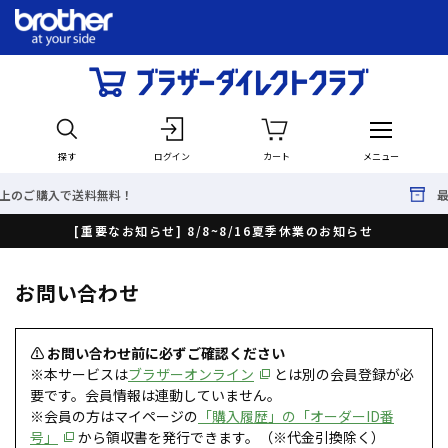
探す
ログイン
カート
メニュー
無料！
最短で翌日出荷！
[重要なお知らせ] 8/8~8/16夏季休業のお知らせ
お問い合わせ
⚠ お問い合わせ前に必ずご確認ください
※本サービスは
ブラザーオンライン
とは別の会員登録が必
要です。会員情報は連動していません。
※会員の方はマイページの
「購入履歴」の「オーダーID番
号」
から領収書を発行できます。（※代金引換除く）