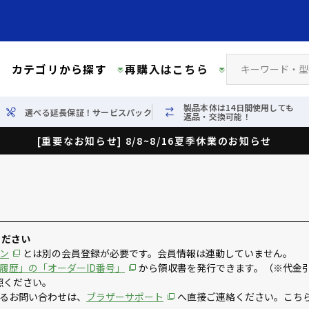
カテゴリから探す
再購入はこちら
製品本体は14日間使用しても
選べる延長保証！サービスパック
返品・交換可能！
[重要なお知らせ] 8/8~8/16夏季休業のお知らせ
ください
ン
とは別の会員登録が必要です。会員情報は連動していません。
履歴」の「オーダーID番号」
から領収書を発行できます。（※代金
照ください。
るお問い合わせは、
ブラザーサポート
へ直接ご連絡ください。こち