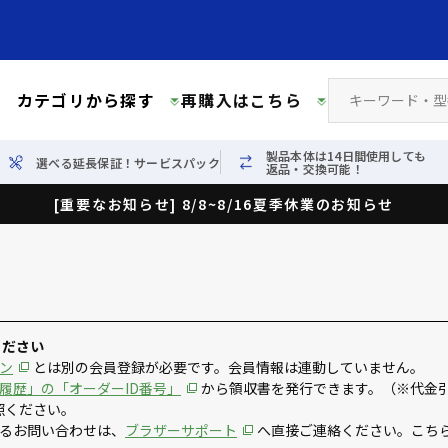
カテゴリから探す
再購入はこちら
製品本体は14日間使用しても
選べる延長保証！サービスパック
返品・交換可能！
[重要なお知らせ] 8/8~8/16夏季休業のお知らせ
ください
ン
とは別の会員登録が必要です。会員情報は連動していません。
履歴」の「オーダーID番号」
から領収書を発行できます。（※代金
照ください。
るお問い合わせは、
ブラザーサポート
へ直接ご連絡ください。こち