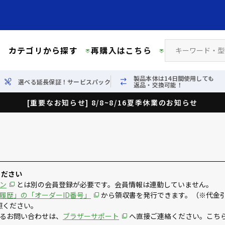
カテゴリから探す
再購入はこちら
製品本体は14日間使用しても
選べる延長保証！サービスパック
返品・交換可能！
[重要なお知らせ] 8/8~8/16夏季休業のお知らせ
ください
ン
とは別の会員登録が必要です。会員情報は連動していません。
履歴」の「オーダーID番号」
から領収書を発行できます。（※代金
照ください。
るお問い合わせは、
ブラザーサポート
へ直接ご連絡ください。こち