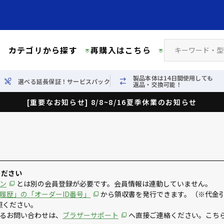
カテゴリから探す
再購入はこちら
製品本体は14日間使用しても
選べる延長保証！サービスパック
返品・交換可能！
[重要なお知らせ] 8/8~8/16夏季休業のお知らせ
ください
ン
とは別の会員登録が必要です。会員情報は連動していません。
履歴」の「オーダーID番号」
から領収書を発行できます。（※代金
照ください。
るお問い合わせは、
ブラザーサポート
へ直接ご連絡ください。こち