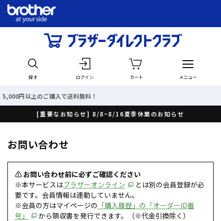
探す
ログイン
カート
メニュー
のご購入で送料無料！
最短で
[重要なお知らせ] 8/8~8/16夏季休業のお知らせ
お問い合わせ
⚠ お問い合わせ前に必ずご確認ください
※本サービスは
ブラザーオンライン
とは別の会員登録が必
要です。会員情報は連動していません。
※会員の方はマイページの
「購入履歴」の「オーダーID番
号」
から領収書を発行できます。（※代金引換除く）