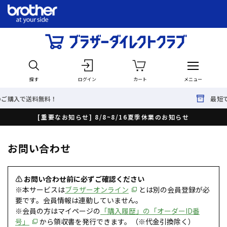
探す
ログイン
カート
メニュー
無料！
最短で翌日出荷！
[重要なお知らせ] 8/8~8/16夏季休業のお知らせ
お問い合わせ
⚠ お問い合わせ前に必ずご確認ください
※本サービスは
ブラザーオンライン
とは別の会員登録が必
要です。会員情報は連動していません。
※会員の方はマイページの
「購入履歴」の「オーダーID番
号」
から領収書を発行できます。（※代金引換除く）