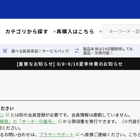
カテゴリから探す
再購入はこちら
製品本体は14日間使用しても
選べる延長保証！サービスパック
返品・交換可能！
[重要なお知らせ] 8/8~8/16夏季休業のお知らせ
ください
ン
とは別の会員登録が必要です。会員情報は連動していません。
履歴」の「オーダーID番号」
から領収書を発行できます。（※代金
照ください。
るお問い合わせは、
ブラザーサポート
へ直接ご連絡ください。こち