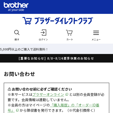
探す
ログイン
カート
メニュー
のご購入で送料無料！
最短で
[重要なお知らせ] 8/8~8/16夏季休業のお知らせ
お問い合わせ
⚠ お問い合わせ前に必ずご確認ください
※本サービスは
ブラザーオンライン
とは別の会員登録が必
要です。会員情報は連動していません。
※会員の方はマイページの
「購入履歴」の「オーダーID番
号」
から領収書を発行できます。（※代金引換除く）