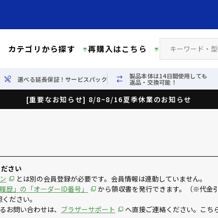
カテゴリから探す
再購入はこちら
製品本体は14日間使用しても
選べる延長保証！サービスパック
返品・交換可能！
[重要なお知らせ] 8/8~8/16夏季休業のお知らせ
ください
ン
とは別の会員登録が必要です。会員情報は連動していません。
履歴」の「オーダーID番号」
から領収書を発行できます。（※代金
照ください。
るお問い合わせは、
ブラザーサポート
へ直接ご連絡ください。こち