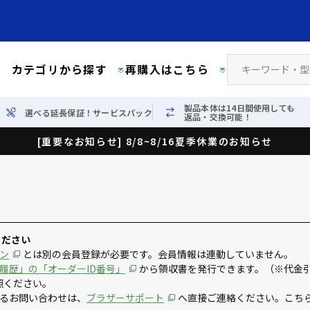
カテゴリから探す
再購入はこちら
製品本体は14日間使用しても
選べる延長保証！サービスパック
返品・交換可能！
[重要なお知らせ] 8/8~8/16夏季休業のお知らせ
ください
ン
とは別の会員登録が必要です。会員情報は連動していません。
履歴」の「オーダーID番号」
から領収書を発行できます。（※代金
照ください。
るお問い合わせは、
ブラザーサポート
へ直接ご連絡ください。こち