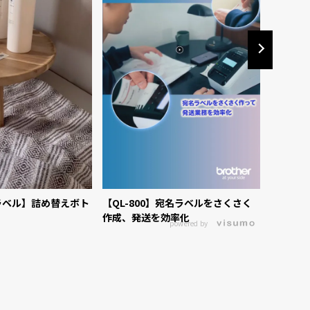
ラベル】詰め替えボト
【QL-800】宛名ラベルをさくさく
【ピータ
作成、発送を効率化
ラベリン
powered by