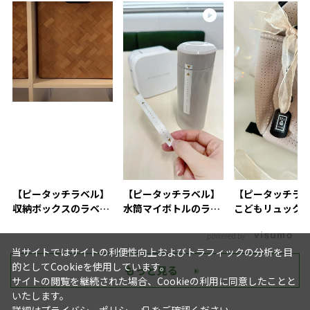
【ピータッチラベル】
【ピータッチラベル】
【ピータッチラ
収納ボックスのラベリ
水筒マイボトルのラベ
こどもリュック
ングにおすすめ
リング活用術
付け
powered by
当サイトではサイトの利便性向上およびトラフィックの分析を目
的としてCookieを使用しています。
もっと見る
サイトの閲覧を継続された場合、Cookieの利用に同意したことと
いたします。