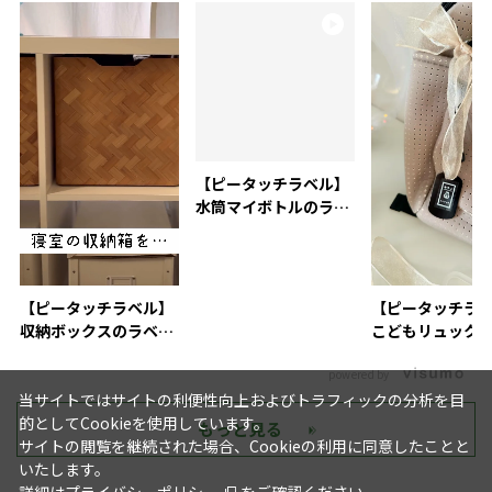
【ピータッチラベル】
水筒マイボトルのラベ
リング活用術
【ピータッチラベル】
【ピータッチラ
収納ボックスのラベリ
こどもリュック
ングにおすすめ
付け
powered by
当サイトではサイトの利便性向上およびトラフィックの分析を目
的としてCookieを使用しています。
もっと見る
サイトの閲覧を継続された場合、Cookieの利用に同意したことと
いたします。