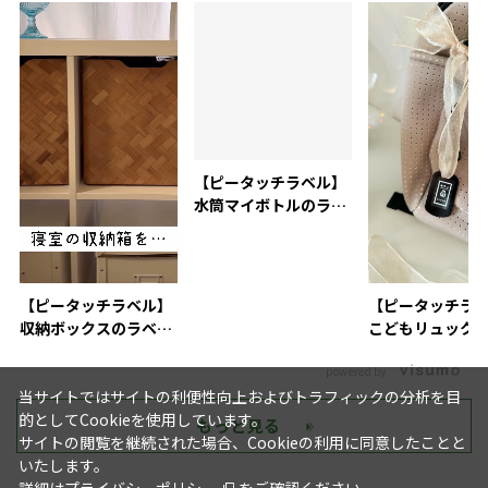
【ピータッチラベル】
水筒マイボトルのラベ
リング活用術
【ピータッチラベル】
【ピータッチラ
収納ボックスのラベリ
こどもリュック
ングにおすすめ
付け
powered by
当サイトではサイトの利便性向上およびトラフィックの分析を目
的としてCookieを使用しています。
もっと見る
サイトの閲覧を継続された場合、Cookieの利用に同意したことと
いたします。