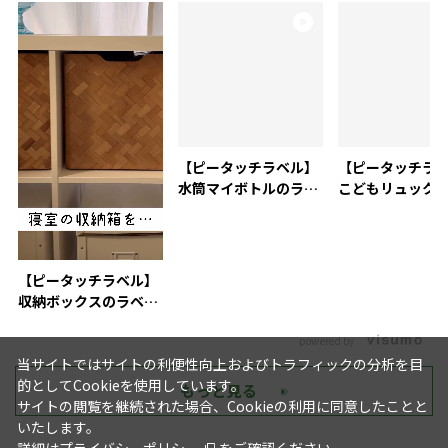
【ピータッチラベル】
【ピータッチラ
水筒マイボトルのラベ
こどもリュック
リング活用術
付け
【ピータッチラベル】
収納ボックスのラベリ
ングにおすすめ
powered by
当サイトではサイトの利便性向上およびトラフィックの分析を目
的としてCookieを使用しています。
もっと見る
サイトの閲覧を継続された場合、Cookieの利用に同意したことと
いたします。