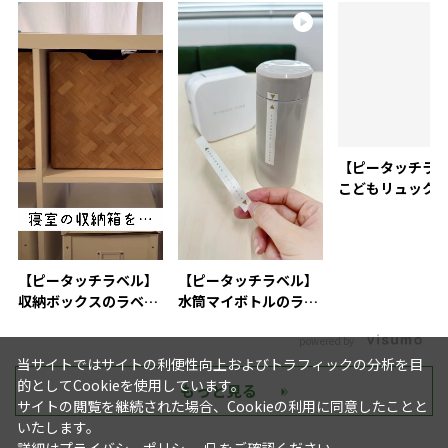
【ピータッチラベル】
【ピータッチラベル】
【ピータッチラ
収納ボックスのラベリ
水筒マイボトルのラベ
こどもリュック
ングにおすすめ
リング活用術
付け
powered by
当サイトではサイトの利便性向上およびトラフィックの分析を目
的としてCookieを使用しています。
もっと見る
サイトの閲覧を継続された場合、Cookieの利用に同意したことと
いたします。