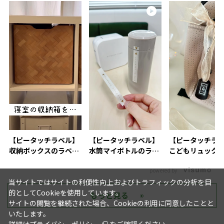
【ピータッチラベル】
【ピータッチラベル】
【ピータッチラ
収納ボックスのラベリ
水筒マイボトルのラベ
こどもリュック
ングにおすすめ
リング活用術
付け
powered by
当サイトではサイトの利便性向上およびトラフィックの分析を目
的としてCookieを使用しています。
もっと見る
サイトの閲覧を継続された場合、Cookieの利用に同意したことと
いたします。