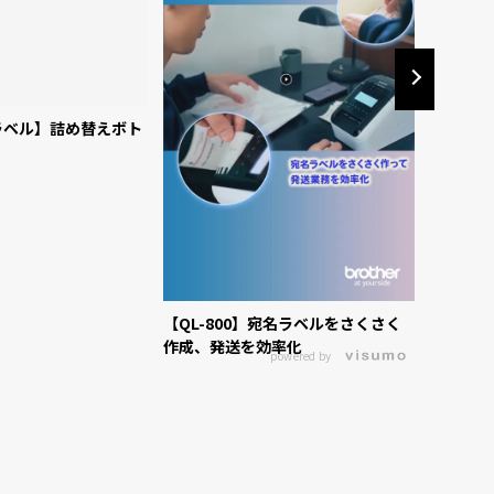
ラベル】詰め替えボト
【QL-800】宛名ラベルをさくさく
【ピータ
作成、発送を効率化
ラベリン
powered by